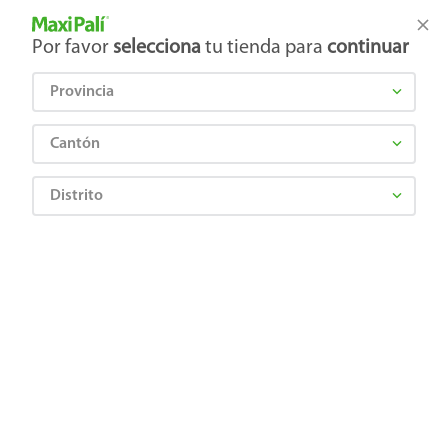
Tienda Maxi Palí
Productos Exclusivos en línea
Por favor
selecciona
tu tienda para
continuar
Provincia
¿Qué estás buscando?
Cantón
Distrito