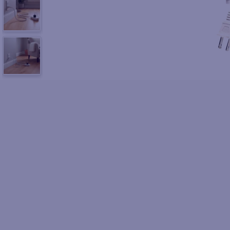
10
.
fri