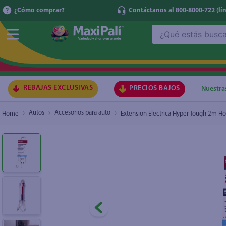
¿Cómo comprar?
Contáctanos al 800-8000-722
(lí
¿Qué estás buscando?
Extension Electrica Hyper Tough 2m Hogar
₡1.900
TÉRMI
1
.
ma
2
.
lec
REBAJAS EXCLUSIVAS
PRECIOS BAJOS
Nuestra
3
.
arr
Autos
Accesorios para auto
Extension Electrica Hyper Tough 2m H
4
.
gal
5
.
caf
6
.
qu
7
.
ace
8
.
az
9
.
at