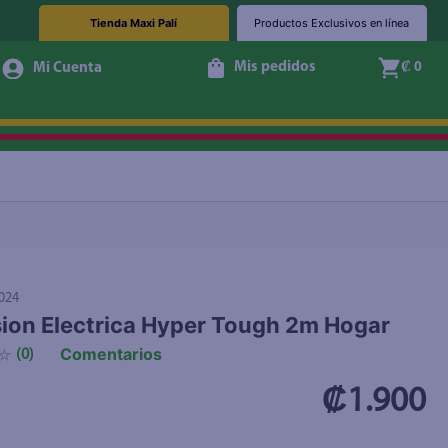
Tienda Maxi Palí
Productos Exclusivos en línea
Mis pedidos
₡ 0
+ Agregar
024
ion Electrica Hyper Tough 2m Hogar
Comentarios
☆
(
0
)
₡1.900