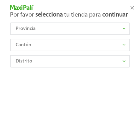
Tienda Maxi Palí
Productos Exclusivos en línea
Por favor
selecciona
tu tienda para
continuar
Provincia
¿Qué estás buscando?
Cantón
Distrito
¡Recibí las mejores ofertas y promociones!
SUSCRIBIRME
Al suscribirme, acepto el
Aviso de Privacidad
y los
Términos y Condiciones
, así como el envío de noticias y
promociones exclusivas de
Maxi Palí Costa Rica
.
También te invitamos a explorar nuestras categorías populares:
Celulares
,
Línea blanca
,
Cervezas
,
Granos básicos
,
Pantallas
,
Leches
,
Electrodomésticos
,
Gaseosas
,
Galletas
,
OTC
,
Tecnología
,
Hogar
.