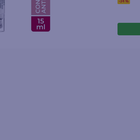
joles
-
34 %