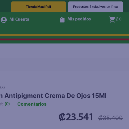
Tienda Maxi Palí
Productos Exclusivos en línea
Mis pedidos
₡ 0
+ Agregar
385
n Antipigment Crema De Ojos 15Ml
Comentarios
☆
(
0
)
₡23.541
₡35.400