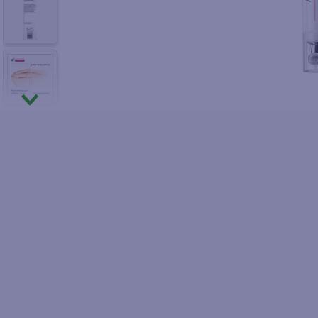
10
.
fri