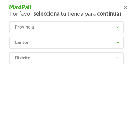
Tienda Maxi Palí
Productos Exclusivos en línea
Por favor
selecciona
tu tienda para
continuar
Provincia
¿Qué estás buscando?
Cantón
Distrito
Higiene y Belleza
Cuidado Corporal
Depilación y Afeitado
Espuma Afeitar Gillette Foamy Sensitive Piel Sensible - 179 ml
7702018013326
Espuma Afeitar Gillette Foamy
Sensitive Piel Sensible - 179 ml