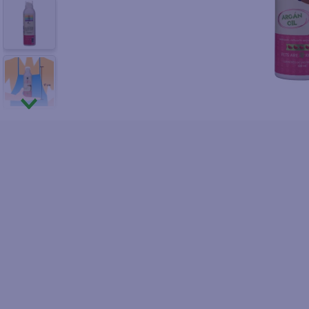
10
.
fri