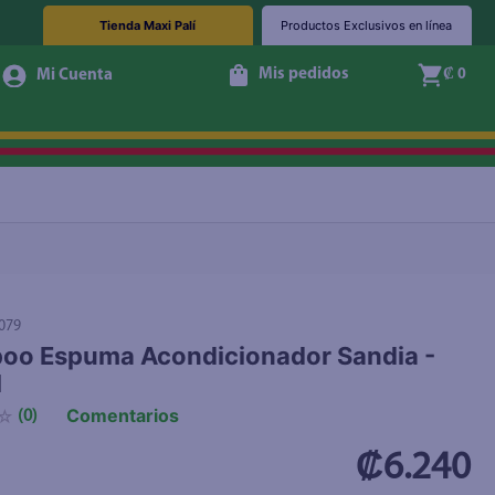
Tienda Maxi Palí
Productos Exclusivos en línea
Mis pedidos
₡ 0
+ Agregar
079
oo Espuma Acondicionador Sandia -
l
Comentarios
☆
(
0
)
₡6.240