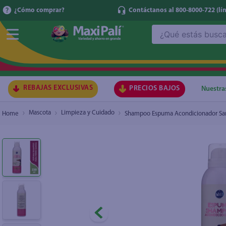
¿Cómo comprar?
Contáctanos al 800-8000-722
(lí
¿Qué estás buscando?
Shampoo Espuma Acondicionador Sandia - 2
₡6
TÉRMI
1
.
ma
2
.
lec
REBAJAS EXCLUSIVAS
PRECIOS BAJOS
Nuestra
3
.
arr
Mascota
Limpieza y Cuidado
Shampoo Espuma Acondicionador San
4
.
gal
5
.
caf
6
.
qu
7
.
ace
8
.
az
9
.
at