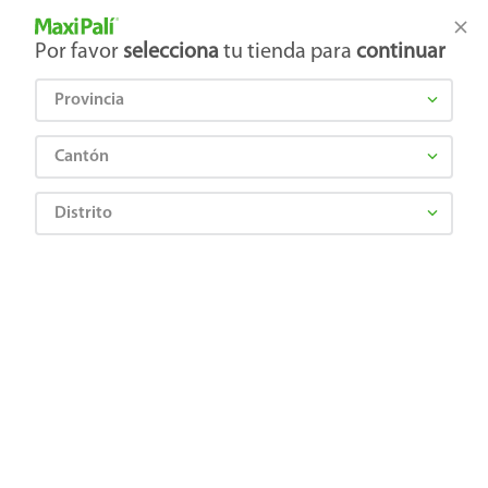
Tienda Maxi Palí
Productos Exclusivos en línea
Por favor
selecciona
tu tienda para
continuar
Provincia
¿Qué estás buscando?
Cantón
Distrito
Artículos para el hogar
Decoración y Muebles
Espejos
Espejo exhibidor mosaico M271 36.0x121.0
7501131826536
Espejo exhibidor mosaico M271
36.0x121.0