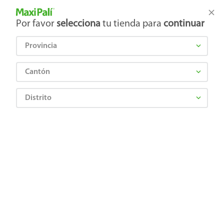
Tienda Maxi Palí
Productos Exclusivos en línea
Por favor
selecciona
tu tienda para
continuar
Provincia
¿Qué estás buscando?
Cantón
Distrito
Artículos para el hogar
Decoración y Muebles
Espejos
Espejo M039 Negro 24.0X29.0 Exhibidor
7501131826291
Espejo M039 Negro 24.0X29.0
Exhibidor