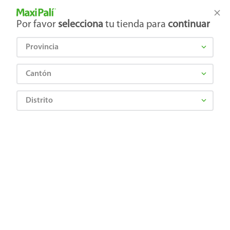
Tienda Maxi Palí
Productos Exclusivos en línea
Por favor
selecciona
tu tienda para
continuar
Provincia
¿Qué estás buscando?
Cantón
Distrito
Higiene y Belleza
Cuidado Facial
Tratamientos faciales
Mascarilla Equate de hamamelis y epilobio - 15 ml
0628915832624
Mascarilla Equate de hamamelis y
epilobio - 15 ml