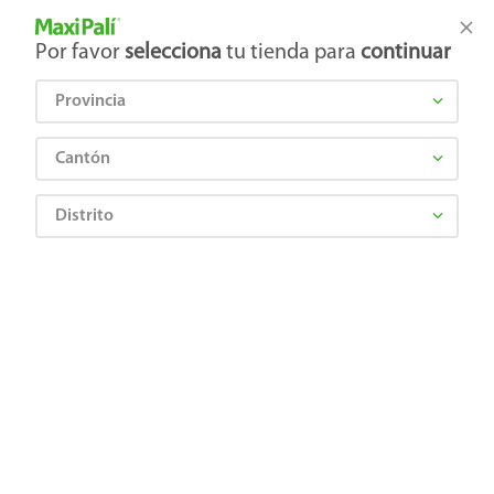
Tienda Maxi Palí
Productos Exclusivos en línea
Por favor
selecciona
tu tienda para
continuar
Provincia
¿Qué estás buscando?
Cantón
Distrito
Limpieza
Limpieza del hogar
Toallitas Desinfectantes
Envase Lysol Toalla Early Mo Breez 80Und
0019200893473
Envase Lysol Toalla Early Mo Breez
80Und