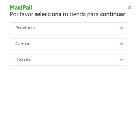
Tienda Maxi Palí
Productos Exclusivos en línea
Por favor
selecciona
tu tienda para
continuar
Provincia
¿Qué estás buscando?
Cantón
Distrito
Limpieza
Aromatizantes
Aromatizante ambiental
Repuesto Absorvin para envase deshumedecedor - 300 g
7443022310017
Repuesto Absorvin para envase
deshumedecedor - 300 g