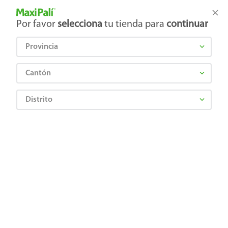
Tienda Maxi Palí
Productos Exclusivos en línea
Por favor
selecciona
tu tienda para
continuar
Provincia
¿Qué estás buscando?
Cantón
Distrito
ensalada-navidena-marketside-720gr-2
OOPS!
No encontramos ningún resultado para
"
ensalada-navidena-marketside-720gr-2
"
¿Qué debo hacer?
Comprueba los términos ingresados