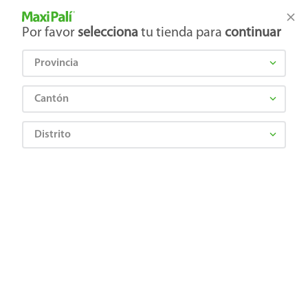
Tienda Maxi Palí
Productos Exclusivos en línea
Por favor
selecciona
tu tienda para
continuar
Provincia
¿Qué estás buscando?
Cantón
Distrito
Bebes y Niños
Cunas, coches y accesorios
Cunas y encierros
Encierro Prinsel Colecho Para Bebé Gris Oscuro
7501036960502
Encierro Prinsel Colecho Para Bebé
Gris Oscuro