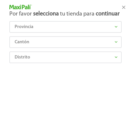
Tienda Maxi Palí
Productos Exclusivos en línea
Por favor
selecciona
tu tienda para
continuar
Provincia
¿Qué estás buscando?
Cantón
Distrito
Farmacia
Cuidado Ocular y Ótico
Tratamientos
Eliptic Gotas Oftal 5ml X 1
0736085411126
Eliptic Gotas Oftal 5ml X 1
☆
☆
☆
☆
☆
(
0
)
Comentarios