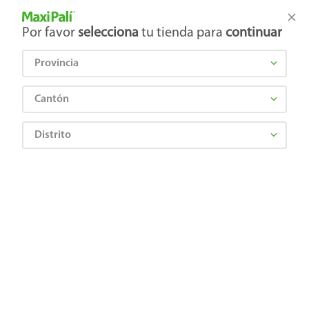
Tienda Maxi Palí
Productos Exclusivos en línea
Por favor
selecciona
tu tienda para
continuar
Provincia
¿Qué estás buscando?
Cantón
Distrito
Electrónica
Electrodomésticos
Aspiradoras
Aspiradora Durabrand con una capacidad en el tanque de polvo de 1.5 L
6956079720841
Aspiradora Durabrand con una
capacidad en el tanque de polvo de