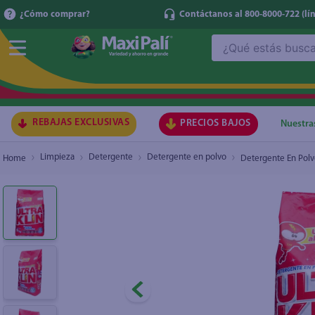
¿Cómo comprar?
Contáctanos al 800-8000-722
(lí
¿Qué estás buscando?
Detergente En Polvo Ultraklin Fuerza Extrema
TÉRMI
1
.
ma
2
.
lec
REBAJAS EXCLUSIVAS
PRECIOS BAJOS
Nuestra
3
.
arr
Limpieza
Detergente
Detergente en polvo
Detergente En Polvo
4
.
gal
5
.
caf
6
.
qu
7
.
ace
8
.
az
9
.
at