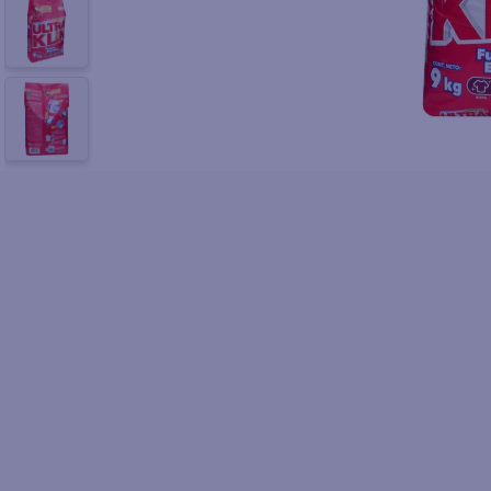
10
.
fri