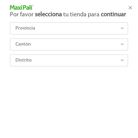
Tienda Maxi Palí
Productos Exclusivos en línea
Por favor
selecciona
tu tienda para
continuar
Provincia
¿Qué estás buscando?
Cantón
Distrito
Limpieza
Detergente
Detergente en polvo
Detergente en Polvo Fab Luxury Black - 1650 g
7401001679920
Detergente en Polvo Fab Luxury Black
- 1650 g