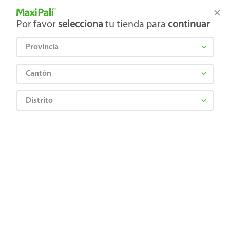
Tienda Maxi Palí
Productos Exclusivos en línea
Por favor
selecciona
tu tienda para
continuar
Provincia
¿Qué estás buscando?
Cantón
Distrito
Limpieza
Accesorios para limpieza
Escobas, Cepillos y Escurridores de Piso
Destupidor Alabrill para baño - 1 Ud
0757962050634
Destupidor Alabrill para baño - 1 Ud