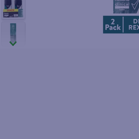
10
.
fri