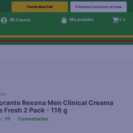
Tienda Maxi Palí
Productos Exclusivos en línea
Mis pedidos
₡ 0
Agotado
076
rante Rexona Men Clinical Creama
e Fresh 2 Pack - 116 g
Comentarios
☆
(
0
)