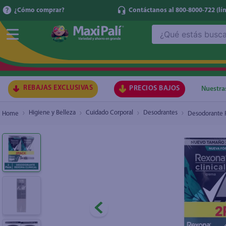
¿Cómo comprar?
Contáctanos al 800-8000-722
(lí
¿Qué estás buscando?
Desodorante Rexona Men Clinical Creama Inte
TÉRMI
1
.
ma
2
.
lec
REBAJAS EXCLUSIVAS
PRECIOS BAJOS
Nuestra
3
.
arr
Higiene y Belleza
Cuidado Corporal
Desodrantes
Desodorante R
4
.
gal
5
.
caf
6
.
qu
7
.
ace
8
.
az
9
.
at