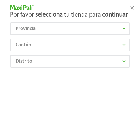
Tienda Maxi Palí
Productos Exclusivos en línea
Por favor
selecciona
tu tienda para
continuar
Provincia
¿Qué estás buscando?
Cantón
Distrito
Higiene y Belleza
Cuidado Corporal
Desodrantes
Desodorante Nivea Men Antimanchas en Spray Black & White Invisible Power -
150 ml
4005900036711
Desodorante Nivea Men Antimanchas
en Spray Black & White Invisible