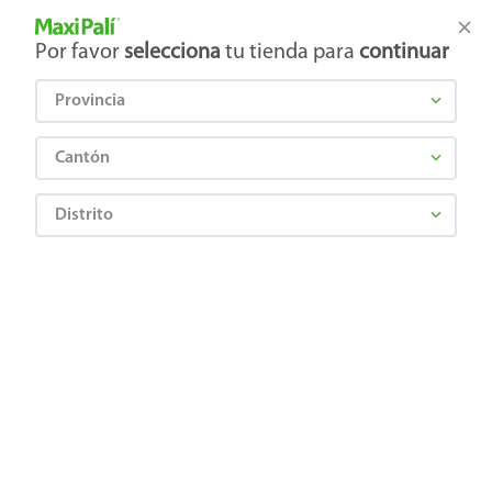
Tienda Maxi Palí
Productos Exclusivos en línea
Por favor
selecciona
tu tienda para
continuar
Provincia
¿Qué estás buscando?
Cantón
Distrito
¡Recibí las mejores ofertas y promociones!
SUSCRIBIRME
Al suscribirme, acepto el
Aviso de Privacidad
y los
Términos y Condiciones
, así como el envío de noticias y
promociones exclusivas de
Maxi Palí Costa Rica
.
También te invitamos a explorar nuestras categorías populares:
Celulares
,
Línea blanca
,
Cervezas
,
Granos básicos
,
Pantallas
,
Leches
,
Electrodomésticos
,
Gaseosas
,
Galletas
,
OTC
,
Tecnología
,
Hogar
.