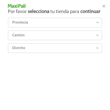
Tienda Maxi Palí
Productos Exclusivos en línea
Por favor
selecciona
tu tienda para
continuar
Provincia
¿Qué estás buscando?
Cantón
Distrito
desodorante-dove-mencare-sport-fresh-aerosol-150-ml
OOPS!
No encontramos ningún resultado para
"
desodorante-dove-mencare-sport-fresh-
aerosol-150-ml
"
¿Qué debo hacer?
Comprueba los términos ingresados