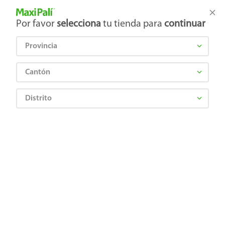
Tienda Maxi Palí
Productos Exclusivos en línea
Por favor
selecciona
tu tienda para
continuar
Provincia
¿Qué estás buscando?
Cantón
Distrito
Higiene y Belleza
Cuidado Corporal
Desodrantes
Antitranspirante Axe Ice Chill Aerosol - 152ml
7506306213920
Antitranspirante Axe Ice Chill Aerosol
- 152ml