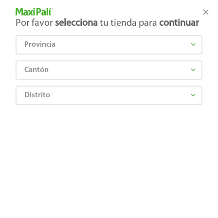
Tienda Maxi Palí
Productos Exclusivos en línea
Por favor
selecciona
tu tienda para
continuar
Provincia
¿Qué estás buscando?
Cantón
Distrito
Higiene y Belleza
Cuidado Corporal
Desodrantes
Desodorante Rexona Caballero V8 Rollon - 50 ml
0000078923454
Desodorante Rexona Caballero V8
Rollon - 50 ml