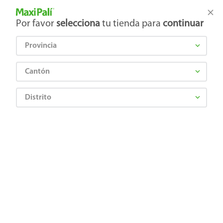
Tienda Maxi Palí
Productos Exclusivos en línea
Por favor
selecciona
tu tienda para
continuar
Provincia
¿Qué estás buscando?
Cantón
Distrito