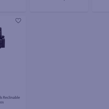
s Reclinable
sos