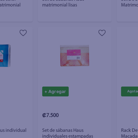
trimonial
matrimonial lisas
Matrimo
+ Agregar
₡7.500
us individual
Set de sábanas Haus
Rack De
individuales estampadas
Macada