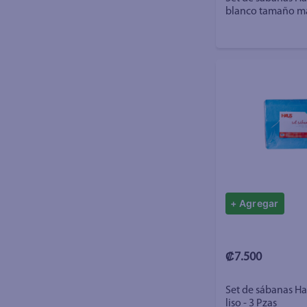
blanco tamaño ma
+ Agregar
₡7.500
Set de sábanas Ha
liso - 3 Pzas