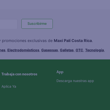
Suscribirme
 y promociones exclusivas de
Maxi Palí Costa Rica
.
hes
,
Electrodomésticos
,
Gaseosas
,
Galletas
,
OTC
,
Tecnología
,
App
Trabaja con nosotros
Descarga nuestras app
Aplica Ya