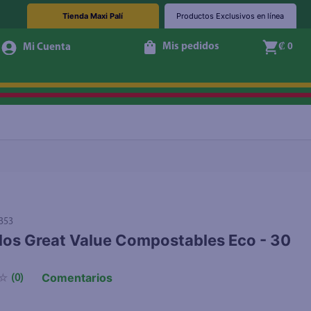
Tienda Maxi Palí
Productos Exclusivos en línea
Mis pedidos
₡ 0
Agotado
353
los Great Value Compostables Eco - 30
Comentarios
☆
(
0
)