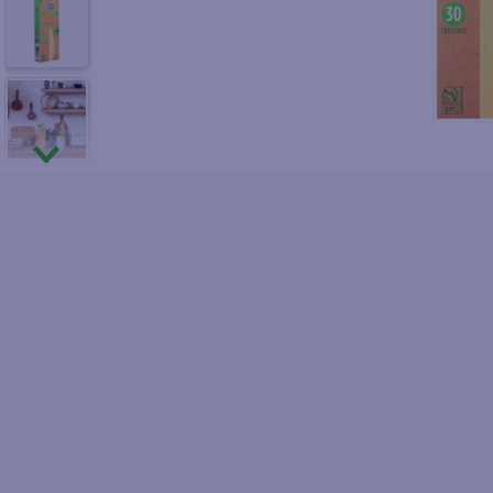
10
.
fri