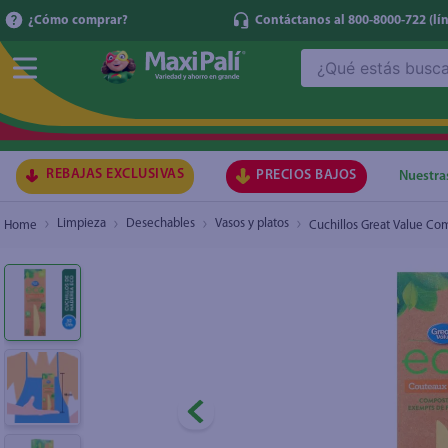
¿Cómo comprar?
Contáctanos al 800-8000-722
(lí
¿Qué estás buscando?
Cuchillos Great Value Compostables Eco - 30 
TÉRMI
1
.
ma
2
.
lec
REBAJAS EXCLUSIVAS
PRECIOS BAJOS
Nuestra
3
.
arr
Limpieza
Desechables
Vasos y platos
Cuchillos Great Value Co
4
.
gal
5
.
caf
6
.
qu
7
.
at
8
.
ace
9
.
az