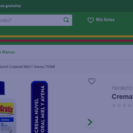
nea gratuita)
Mis listas
NOS MÁS BUSCADOS
ggi
he
s Marcas
oz
uvel Corporal Miel Y Avena 750Ml
letas
e
7501082721
eso
Crema 
un
☆
☆
☆
☆
ite
ucar