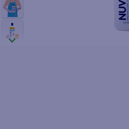
10
.
fri