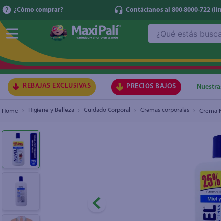
¿Cómo comprar?
Contáctanos al 800-8000-722
(lí
¿Qué estás buscando?
Crema Nuvel Corporal Miel Y Avena 750Ml
₡1.100
TÉRMI
1
.
ma
2
.
lec
REBAJAS EXCLUSIVAS
PRECIOS BAJOS
Nuestra
3
.
arr
Higiene y Belleza
Cuidado Corporal
Cremas corporales
Crema N
4
.
gal
5
.
caf
6
.
qu
7
.
at
8
.
ace
9
.
az