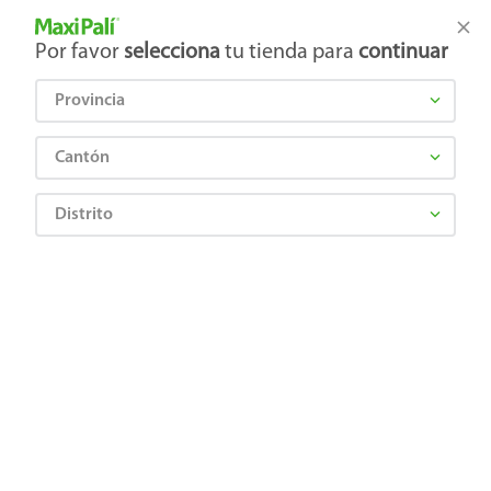
Tienda Maxi Palí
Productos Exclusivos en línea
Por favor
selecciona
tu tienda para
continuar
Provincia
¿Qué estás buscando?
Cantón
Distrito
Higiene y Belleza
Cuidado Facial
Crema facial
Crema Nuvel 3 En 1 Glicerina 230ml
7501082722390
Crema Nuvel 3 En 1 Glicerina 230ml
Comentarios