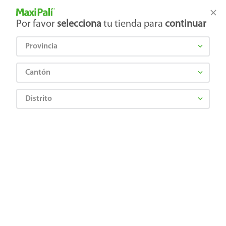
Tienda Maxi Palí
Productos Exclusivos en línea
Por favor
selecciona
tu tienda para
continuar
Provincia
¿Qué estás buscando?
Cantón
Distrito
Higiene y Belleza
Cuidado Corporal
Cremas corporales
Crema Nivea Multipropósito Tarro Plástico - 400 ml
7501054500216
Crema Nivea Multipropósito Tarro
Plástico - 400 ml