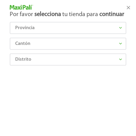
Tienda Maxi Palí
Productos Exclusivos en línea
Por favor
selecciona
tu tienda para
continuar
Provincia
¿Qué estás buscando?
Cantón
Distrito
Higiene y Belleza
Cuidado Facial
Crema facial
Crema facial Teatrical antiarrugas con células madre - 100 g
Precio Bajo
0650240032691
Crema facial Teatrical antiarrugas con
células madre - 100 g