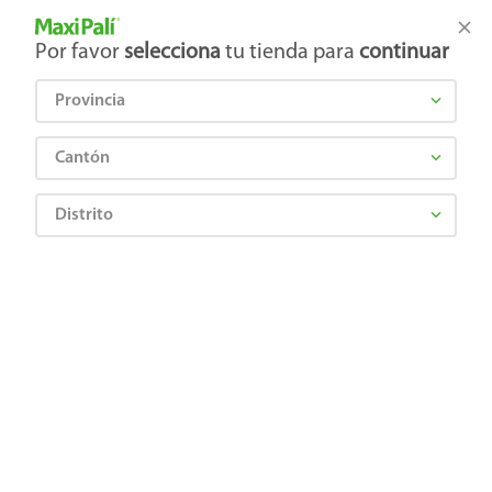
Tienda Maxi Palí
Productos Exclusivos en línea
Por favor
selecciona
tu tienda para
continuar
Provincia
¿Qué estás buscando?
Cantón
Distrito
¡Recibí las mejores ofertas y promociones!
SUSCRIBIRME
Al suscribirme, acepto el
Aviso de Privacidad
y los
Términos y Condiciones
, así como el envío de noticias y
promociones exclusivas de
Maxi Palí Costa Rica
.
También te invitamos a explorar nuestras categorías populares:
Celulares
,
Línea blanca
,
Cervezas
,
Granos básicos
,
Pantallas
,
Leches
,
Electrodomésticos
,
Gaseosas
,
Galletas
,
OTC
,
Tecnología
,
Hogar
.