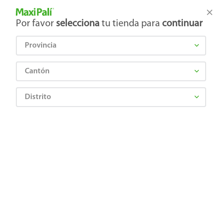
Tienda Maxi Palí
Productos Exclusivos en línea
Por favor
selecciona
tu tienda para
continuar
Provincia
¿Qué estás buscando?
Cantón
Distrito
¡Recibí las mejores ofertas y promociones!
SUSCRIBIRME
Al suscribirme, acepto el
Aviso de Privacidad
y los
Términos y Condiciones
, así como el envío de noticias y
promociones exclusivas de
Maxi Palí Costa Rica
.
También te invitamos a explorar nuestras categorías populares:
Celulares
,
Línea blanca
,
Cervezas
,
Granos básicos
,
Pantallas
,
Leches
,
Electrodomésticos
,
Gaseosas
,
Galletas
,
OTC
,
Tecnología
,
Hogar
.