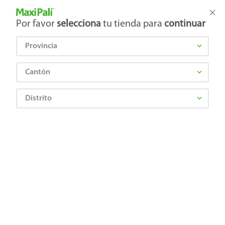
Tienda Maxi Palí
Productos Exclusivos en línea
Por favor
selecciona
tu tienda para
continuar
Provincia
¿Qué estás buscando?
Cantón
Distrito
Bebes y Niños
Cunas, coches y accesorios
Coches, asientos de auto y canguros
Coche Sombrilla Prinsel Click Opp
7501036951173
Coche Sombrilla Prinsel Click Opp
Comentarios