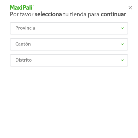
Tienda Maxi Palí
Productos Exclusivos en línea
Por favor
selecciona
tu tienda para
continuar
Provincia
¿Qué estás buscando?
Cantón
Distrito
Artículos para el hogar
Papelería
Tijeras, cintas y pegamentos
Cinta Empaque Tesa Transparente 90Mx48Mm - 1 Unidad
Precio Bajo
7401001460801
Cinta Empaque Tesa Transparente
90Mx48Mm - 1 Unidad