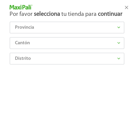
Tienda Maxi Palí
Productos Exclusivos en línea
Por favor
selecciona
tu tienda para
continuar
Provincia
¿Qué estás buscando?
Cantón
Distrito
Ropa, Zapatería y Accesorios
Hombre
Ropa Deportiva para Hombre
Camiseta Caballero 0400 S Negro
0708559710646
Camiseta Caballero 0400 S Negro
Comentarios