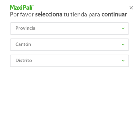
Tienda Maxi Palí
Productos Exclusivos en línea
Por favor
selecciona
tu tienda para
continuar
Provincia
¿Qué estás buscando?
Cantón
Distrito
Ropa, Zapatería y Accesorios
Hombre
Ropa Deportiva para Hombre
Camiseta Caballero 0400 L Rojo
0708559710509
Camiseta Caballero 0400 L Rojo
Comentarios