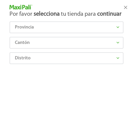
Tienda Maxi Palí
Productos Exclusivos en línea
Por favor
selecciona
tu tienda para
continuar
Provincia
¿Qué estás buscando?
Cantón
Distrito
Ropa, Zapatería y Accesorios
Hombre
Ropa Deportiva para Hombre
Camiseta Caballero 0400 L Azul Marino
0708559710462
Camiseta Caballero 0400 L Azul
Marino