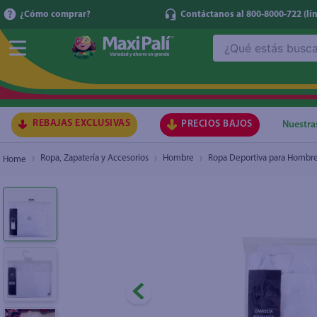
¿Cómo comprar?
Contáctanos al 800-8000-722
(lí
¿Qué estás buscando?
Camisa Sm Para Caballero
₡2.000
TÉRMI
1
.
ma
2
.
lec
REBAJAS EXCLUSIVAS
PRECIOS BAJOS
Nuestra
3
.
arr
Ropa, Zapatería y Accesorios
Hombre
Ropa Deportiva para Hombr
4
.
gal
5
.
caf
6
.
qu
7
.
ace
8
.
az
9
.
at