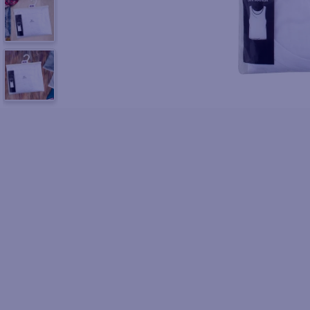
10
.
fri