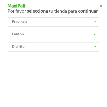
Tienda Maxi Palí
Productos Exclusivos en línea
Por favor
selecciona
tu tienda para
continuar
Provincia
¿Qué estás buscando?
Cantón
Distrito
Deportes
Fitness
Maquinas de ejercicio
Caminadora Athletic Works con pantalla led led potencia 2 hp
6975774510489
Caminadora Athletic Works con
pantalla led led potencia 2 hp