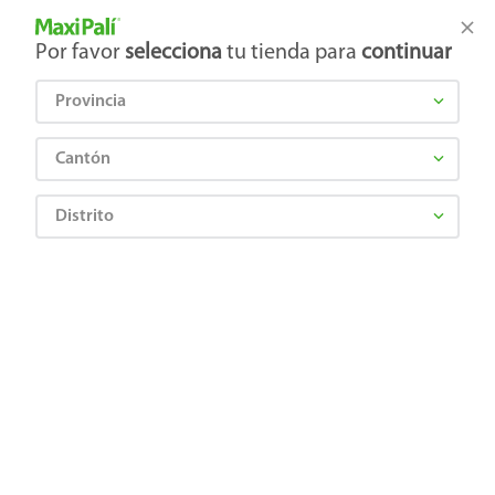
Tienda Maxi Palí
Productos Exclusivos en línea
Por favor
selecciona
tu tienda para
continuar
Provincia
¿Qué estás buscando?
Cantón
Distrito
Carnes, Embutidos y Mariscos
Mariscos y Pescados
Camarones y mariscos
Camarón Don Cristobal cultivo pelado - 454 g
7441077502913
Camarón Don Cristobal cultivo pelado
- 454 g