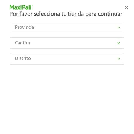
Tienda Maxi Palí
Productos Exclusivos en línea
Por favor
selecciona
tu tienda para
continuar
Provincia
¿Qué estás buscando?
Cantón
Distrito
Farmacia
Sistema Digestivo
Ulceras gastricas
Gastridex Newport 40Mg, Precio indicado por unidad
7441096900714
Gastridex Newport 40Mg, Precio
indicado por unidad