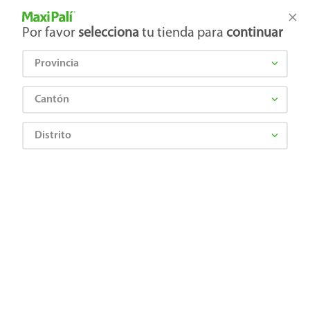
Tienda Maxi Palí
Productos Exclusivos en línea
Por favor
selecciona
tu tienda para
continuar
Provincia
¿Qué estás buscando?
Cantón
Distrito
Juguetes
Peluches y Muñecas
Barbies
Muñeca Brittany juego en el parque
6937620572270
Muñeca Brittany juego en el parque
Comentarios