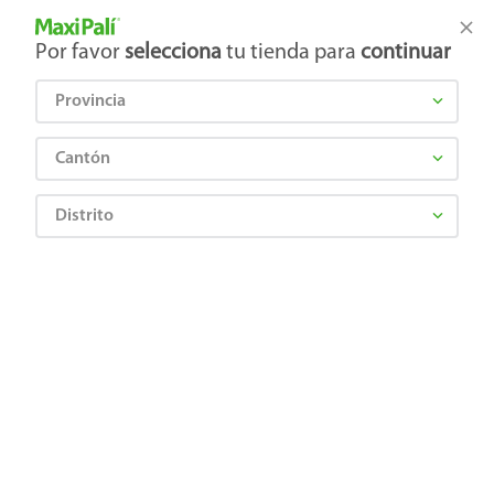
Tienda Maxi Palí
Productos Exclusivos en línea
Por favor
selecciona
tu tienda para
continuar
Provincia
¿Qué estás buscando?
Cantón
Distrito
¡Recibí las mejores ofertas y promociones!
SUSCRIBIRME
Al suscribirme, acepto el
Aviso de Privacidad
y los
Términos y Condiciones
, así como el envío de noticias y
promociones exclusivas de
Maxi Palí Costa Rica
.
También te invitamos a explorar nuestras categorías populares:
Celulares
,
Línea blanca
,
Cervezas
,
Granos básicos
,
Pantallas
,
Leches
,
Electrodomésticos
,
Gaseosas
,
Galletas
,
OTC
,
Tecnología
,
Hogar
.