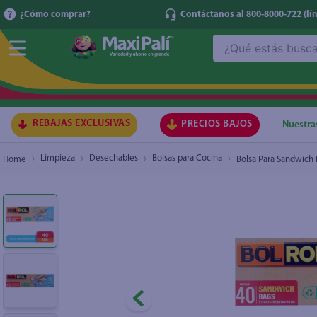
¿Cómo comprar?
Contáctanos al 800-8000-722
(lí
¿Qué estás buscando?
Bolsa Para Sandwich Bolrol Zipper Eco 40 un
₡1
TÉRMI
1
.
ma
2
.
lec
REBAJAS EXCLUSIVAS
PRECIOS BAJOS
Nuestra
3
.
arr
Limpieza
Desechables
Bolsas para Cocina
Bolsa Para Sandwich 
4
.
gal
5
.
caf
6
.
qu
7
.
ace
8
.
az
9
.
at