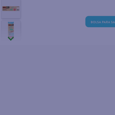
10
.
fri