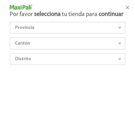
Tienda Maxi Palí
Productos Exclusivos en línea
Por favor
selecciona
tu tienda para
continuar
Provincia
¿Qué estás buscando?
Cantón
Distrito
¡Recibí las mejores ofertas y promociones!
SUSCRIBIRME
Al suscribirme, acepto el
Aviso de Privacidad
y los
Términos y Condiciones
, así como el envío de noticias y
promociones exclusivas de
Maxi Palí Costa Rica
.
También te invitamos a explorar nuestras categorías populares:
Celulares
,
Línea blanca
,
Cervezas
,
Granos básicos
,
Pantallas
,
Leches
,
Electrodomésticos
,
Gaseosas
,
Galletas
,
OTC
,
Tecnología
,
Hogar
.