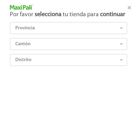
Tienda Maxi Palí
Productos Exclusivos en línea
Por favor
selecciona
tu tienda para
continuar
Provincia
¿Qué estás buscando?
Cantón
Distrito
Electrónica
Electrodomésticos
Freidoras y ollas eléctricas
Olla Black + Decker arrocera con vaporera 14 Tazas
0050875815698
Olla Black + Decker arrocera con
vaporera 14 Tazas