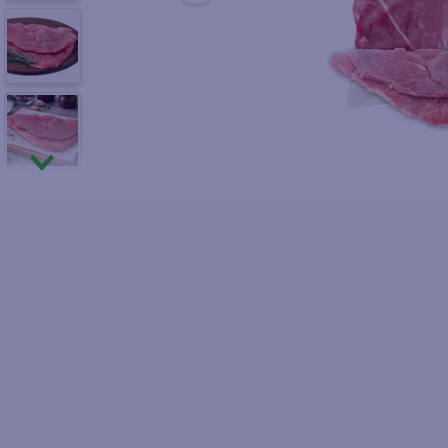
10
.
pol