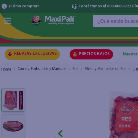
¿Cómo comprar?
Contáctanos al 800-8000-722
(lí
¿Qué estás buscando?
Bistec de res cabeza lomo Don Cristóbal tend
TÉRMI
1
.
ma
2
.
lec
REBAJAS EXCLUSIVAS
PRECIOS BAJOS
Nuestra
3
.
gal
Carnes, Embutidos y Mariscos
Res
Filete y Marinados de Res
Bis
4
.
caf
5
.
ace
6
.
qu
7
.
az
8
.
at
9
.
fri