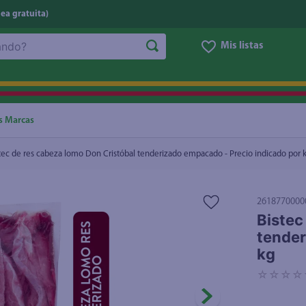
nea gratuita)
Mis listas
erizado empacado - Precio indicado por kg
₡6.720
NOS MÁS BUSCADOS
ggi
he
s Marcas
letas
tec de res cabeza lomo Don Cristóbal tenderizado empacado - Precio indicado por 
e
ite
2618770000
eso
Bistec
tender
ucar
kg
un
☆
☆
☆
☆
joles