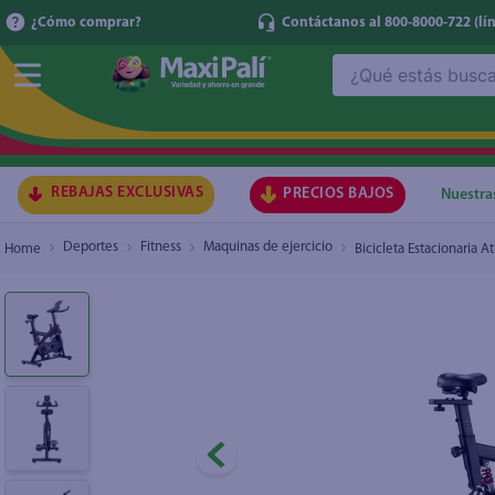
¿Cómo comprar?
Contáctanos al 800-8000-722
(lí
¿Qué estás buscando?
Bicicleta Estacionaria Athletic Works con amo
TÉRMI
1
.
ma
2
.
lec
REBAJAS EXCLUSIVAS
PRECIOS BAJOS
Nuestra
3
.
arr
Deportes
Fitness
Maquinas de ejercicio
Bicicleta Estacionaria 
4
.
gal
5
.
caf
6
.
qu
7
.
at
8
.
ace
9
.
az