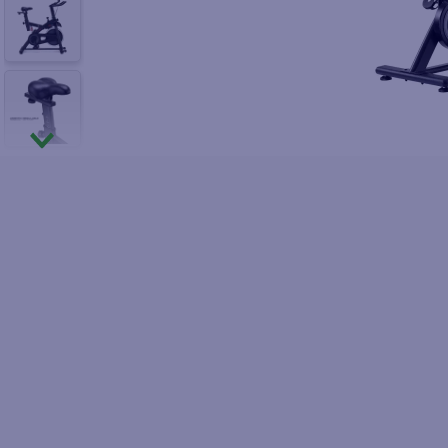
10
.
fri