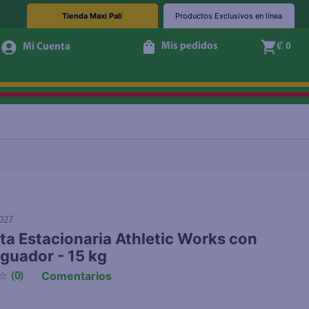
Tienda Maxi Palí
Productos Exclusivos en línea
Mis pedidos
₡ 0
Agotado
027
eta Estacionaria Athletic Works con
guador - 15 kg
Comentarios
☆
(
0
)