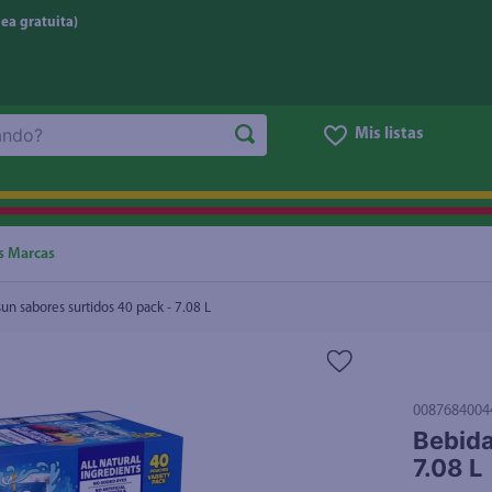
nea gratuita)
.08 L
Mis listas
NOS MÁS BUSCADOS
ggi
he
s Marcas
letas
un sabores surtidos 40 pack - 7.08 L
e
ite
eso
0087684004
Bebida
ucar
7.08 L
un