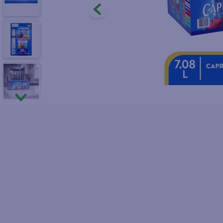
9
.
fri
10
.
pol