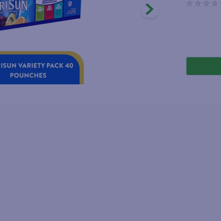
☆
☆
☆
☆
joles
lo