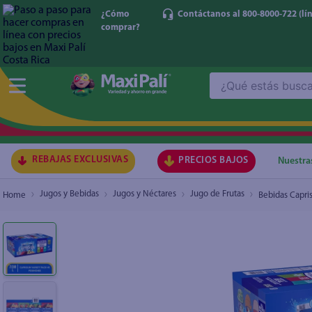
¿Cómo
Contáctanos al 800-8000-722
(lí
comprar?
Bebidas Caprisun sabores surtidos 40 pack - 7
¿Qué estás buscando?
TÉRMI
1
.
ma
2
.
lec
REBAJAS EXCLUSIVAS
PRECIOS BAJOS
Nuestra
3
.
gal
Jugos y Bebidas
Jugos y Néctares
Jugo de Frutas
Bebidas Capris
4
.
caf
5
.
ace
6
.
qu
7
.
az
8
.
at